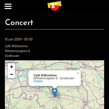
Concert
10 juin 2009 - 00:00
Café Wilhelmina
Wilhelminaplein 6
Eindhoven
+
Ecouter
×
−
Café Wilhelmina
Wilhelminaplein 6 - Eindhoven
Spotify
Details
Apple music
Concerts
Concerts passés