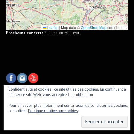
Vidéos
Discographie
Leaflet
|
Map data ©
OpenStreetMap
contributors
Musiciens
Pas de concert prévu...
Prochains concerts
Photos
Contact
Confidentialité et cookies : ce site utilise des cookies. En continuant à
utiliser ce site Web, vous acceptez leur utilisation.
fiif
Pour en savoir plus, notamment sur la façon de contrôler les cookies,
consultez :
Politique relative aux cookies