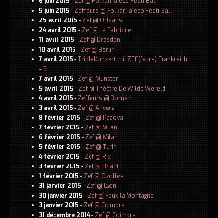
6 juin 2015
-
Zef @ Folkarria eco Festi-Bal
5 juin 2015
-
Zeffeurs @ Folkarria eco Festi-Bal
Concerts passés
25 avril 2015
-
Zef @ Orléans
24 avril 2015
-
Zef @ La Fabrique
Vidéos
11 avril 2015
-
Zef @ Dresden
10 avril 2015
-
Zef @ Berlin
Discographie
7 avril 2015
-
TripleKonzert mit ZEF(feurs) Frankreich
– 3
Musiciens
7 avril 2015
-
Zef @ Münster
Photos
5 avril 2015
-
Zef @ Théâtre De Wilde Wereld
4 avril 2015
-
Zeffeurs @ Bornem
Contact
3 avril 2015
-
Zef @ Anvers
8 février 2015
-
Zef @ Padova
7 février 2015
-
Zef @ Milan
6 février 2015
-
Zef @ Milan
5 février 2015
-
Zef @ Turin
4 février 2015
-
Zef @ Rix
3 février 2015
-
Zef @ Briant
1 février 2015
-
Zef @ Ozolles
31 janvier 2015
-
Zef @ Lyon
30 janvier 2015
-
Zef @ Faux la Montagne
3 janvier 2015
-
Zef @ Coimbra
31 décembre 2014
-
Zef @ Coimbra