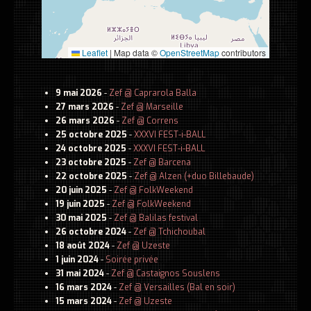
Leaflet
|
Map data ©
OpenStreetMap
contributors
9 mai 2026
-
Zef @ Caprarola Balla
27 mars 2026
-
Zef @ Marseille
26 mars 2026
-
Zef @ Correns
25 octobre 2025
-
XXXVI FEST-i-BALL
24 octobre 2025
-
XXXVI FEST-i-BALL
23 octobre 2025
-
Zef @ Barcena
22 octobre 2025
-
Zef @ Alzen (+duo Billebaude)
20 juin 2025
-
Zef @ FolkWeekend
19 juin 2025
-
Zef @ FolkWeekend
30 mai 2025
-
Zef @ Balilas festival
26 octobre 2024
-
Zef @ Tchichoubal
18 août 2024
-
Zef @ Uzeste
1 juin 2024
-
Soirée privée
31 mai 2024
-
Zef @ Castaignos Souslens
16 mars 2024
-
Zef @ Versailles (Bal en soir)
15 mars 2024
-
Zef @ Uzeste