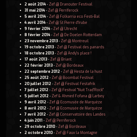
2 août 2014
-
Zef @ Dranouter Festival
31 mai 2014
-
Zef @ Perriferock
5 avril 2014
-
Zef @ Folkarria eco Festi-Bal
4 avril 2014
-
Zef @ St Pierre d'Irube
9 février 2014
-
Zef @ Utrecht
8 février 2014
-
Zef @ De Doelen Rotterdam
23 novembre 2013
-
Zef @ Montreuil
19 octobre 2013
-
Zef @ Festival des panards
18 octobre 2013
-
Zef @ Andy's place !
17 août 2013
-
Zef @ Briant
22 février 2013
-
Zef @ Bordeaux
22 septembre 2012
-
Zef @ Hesta de la hust
25 août 2012
-
Zef @ Boombal Festival
20 juillet 2012
-
Zef @ Festival Festafrik
7 juillet 2012
-
Zef @ Festival "Nuit Trad'Rock"
5 juillet 2012
-
Zef & Ahmed Fofana @ Larbey
9 avril 2012
-
Zef @ Ecomusée de Marquèze
8 avril 2012
-
Zef @ Ecomusée de Marquèze
7 avril 2012
-
Zef @ Conservatoire des Landes
4 juin 2011
-
Zef @ Perriferock
29 octobre 2010
-
Zef @ Bordeaux
2 octobre 2010
-
Zef @ Faux la Montagne