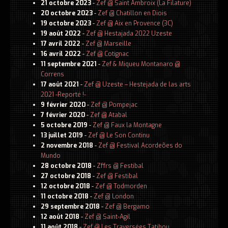
21 octobre 2023
-
Zef @ Saint Ambroix (La Filature)
20 octobre 2023
-
Zef @ Chatillon en Diois
19 octobre 2023
-
Zef @ Aix en Provence (3C)
19 août 2022
-
Zef @ Hestajada 2022 Uzeste
17 avril 2022
-
Zef @ Marseille
16 avril 2022
-
Zef @ Cotignac
11 septembre 2021
-
Zef & Miqueu Montanaro @
Correns
17 août 2021
-
Zef @ Uzeste – Hestejada de las arts
2021 -Reporté !-
9 février 2020
-
Zef @ Pompejac
7 février 2020
-
Zef @ Atabal
5 octobre 2019
-
Zef @ Faux la Montagne
13 juillet 2019
-
Zef @ Le Son Continu
2 novembre 2018
-
Zef @ Festival Acordeões do
Mundo
28 octobre 2018
-
Zffrs @ Festibal
27 octobre 2018
-
Zef @ Festibal
12 octobre 2018
-
Zef @ Todmorden
11 octobre 2018
-
Zef @ London
29 septembre 2018
-
Zef @ Bergamo
12 août 2018
-
Zef @ Saint-Agil
11 août 2018
-
Zef @ Les Traversées Tatihou