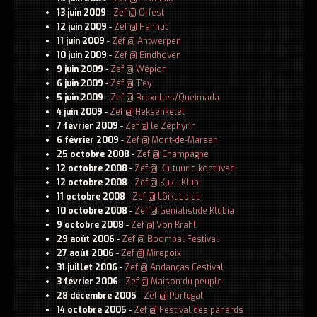
13 juin 2009
-
Zef @ Orfest
12 juin 2009
-
Zef @ Hannut
11 juin 2009
-
Zef @ Antwerpen
10 juin 2009
-
Zef @ Eindhoven
9 juin 2009
-
Zef @ Wépion
6 juin 2009
-
Zef @ T'ey
5 juin 2009
-
Zef @ Bruxelles/Queimada
4 juin 2009
-
Zef @ Heksenketel
7 février 2009
-
Zef @ le Zéphyrin
6 février 2009
-
Zef @ Mont-de-Marsan
25 octobre 2008
-
Zef @ Champagne
12 octobre 2008
-
Zef @ Kultuurid kohtuvad
12 octobre 2008
-
Zef @ Kuku Klubi
11 octobre 2008
-
Zef @ Lõikuspidu
10 octobre 2008
-
Zef @ Genialistide Klubia
9 octobre 2008
-
Zef @ Von Krahl
29 août 2006
-
Zef @ Boombal Festival
27 août 2006
-
Zef @ Mirepoix
31 juillet 2006
-
Zef @ Andanças Festival
3 février 2006
-
Zef @ Maison du peuple
28 décembre 2005
-
Zef @ Portugal
14 octobre 2005
-
Zef @ Festival des panards