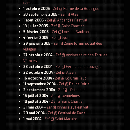
dansants
1 octobre 2005
-
Zef @ Ferme de la Bouzigue
30 septembre 2005
-
Zef @ Alzen
1 août 2005
-
Zef @ Andanças Festival
13 juillet 2005
-
Zef @ Saint Chartier
5 février 2005
-
Zef @ Lons-le-Saulnier
4 février 2005
-
Zef @ Lyon
29 janvier 2005
-
Zef @ 2ème forum social des
villages
27 octobre 2004
-
Zef @ Anniversaire des Tortues
Véloces
23 octobre 2004
-
Zef @ Ferme de la bouzigue
22 octobre 2004
-
Zef @ Alzen
16 octobre 2004
-
Zef @ Lo Gran Truc
11 septembre 2004
-
Zef @ Bal de l'Airial
2 septembre 2004
-
Zef @ l'Estanquet
15 juillet 2004
-
Zef @ Gennetines
10 juillet 2004
-
Zef @ Saint Chartier
31 mai 2004
-
Zef @ Kinnersley Festival
20 mai 2004
-
Zef @ Festival de Pavie
1 mai 2004
-
Zef @ Saint Macaire