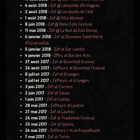
4 août 2018
-
Zef @ Labastide d'Armagnac
2 août 2018
-
Zef @ Les jeudis de l'été
1 août 2018
-
Zef @ Villa Mirasol
8 juin 2018
-
Zef @ Reno Folk Festival
11 mai 2018
-
Zef @ La Nuit du folk Dioise
6 janvier 2018
-
Zef at Domaine Saint Pierre
d'Escarvaillac
5 janvier 2018
-
Zef at Dar Lamifa
4 janvier 2018
-
Zffrs at Bar des Arts
27 août 2017
-
Zef at Boombal festival
26 août 2017
-
Zeffeurs at Boombal Festival
8 juillet 2017
-
Zef at Erlangen
7 juillet 2017
-
Zeffeurs at Erlangen
3 juin 2017
-
Zef at Correns
2 juin 2017
-
Zef at Sauve
1 juin 2017
-
Zef at Gaillac
28 mai 2017
-
Zeffeurs at Lautrec
27 mai 2017
-
Zef at Lautrec
26 mai 2017
-
Zef at Trad'envie Festival
25 mai 2017
-
Zef at Serres
24 mai 2017
-
Zeffeurs + Ki at Roquefixade
7 mai 2017
-
Zef at Torino