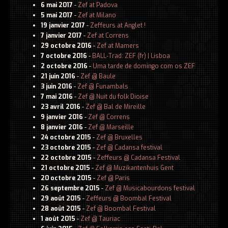
6 mai 2017
-
Zef at Padova
5 mai 2017
-
Zef at Milano
19 janvier 2017
-
Zeffeurs at Anglet !
7 janvier 2017
-
Zef at Correns
29 octobre 2016
-
Zef at Mamers
7 octobre 2016
-
BALL-Trad: ZEF (fr) | Lisboa
2 octobre 2016
-
Uma tarde de domingo com os ZEF
21 juin 2016
-
Zef @ Baule
3 juin 2016
-
Zef @ Funambals
7 mai 2016
-
Zef @ Nuit du folk Dioise
23 avril 2016
-
Zef @ Bal de Mireille
9 janvier 2016
-
Zef @ Correns
8 janvier 2016
-
Zef @ Marseille
24 octobre 2015
-
Zef @ Bruxelles
23 octobre 2015
-
Zef @ Cadansa festival
22 octobre 2015
-
Zeffeurs @ Cadansa Festival
21 octobre 2015
-
Zef @ Muzikantenhuis Gent
Ecouter
20 octobre 2015
-
Zef @ Paris
26 septembre 2015
-
Zef @ Musicabourdons festival
Spotify
29 août 2015
-
Zeffeurs @ Boombal Festival
Apple music
28 août 2015
-
Zef @ Boombal Festival
1 août 2015
-
Zef @ Tauriac
Concerts