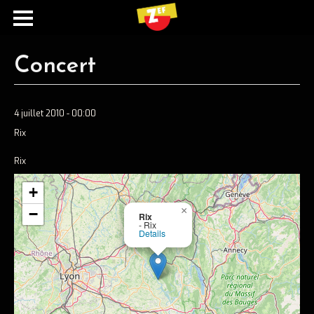
Concert
4 juillet 2010 - 00:00
Rix
Rix
+
Ecouter
×
−
Rix
- Rix
Spotify
Details
Apple music
Concerts
Concerts passés