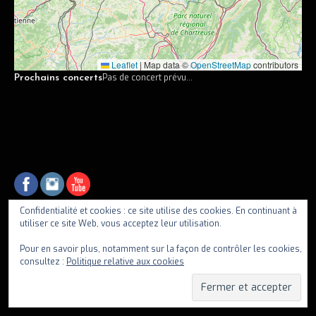
Vidéos
Discographie
Leaflet
|
Map data ©
OpenStreetMap
contributors
Musiciens
Pas de concert prévu...
Prochains concerts
Photos
Contact
Confidentialité et cookies : ce site utilise des cookies. En continuant à
utiliser ce site Web, vous acceptez leur utilisation.
fiif
Pour en savoir plus, notamment sur la façon de contrôler les cookies,
consultez :
Politique relative aux cookies