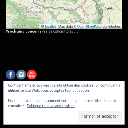
Vidéos
Discographie
Leaflet
|
Map data ©
OpenStreetMap
contributors
Musiciens
Pas de concert prévu...
Prochains concerts
Photos
Contact
Confidentialité et cookies : ce site utilise des cookies. En continuant à
utiliser ce site Web, vous acceptez leur utilisation.
fiif
Pour en savoir plus, notamment sur la façon de contrôler les cookies,
consultez :
Politique relative aux cookies