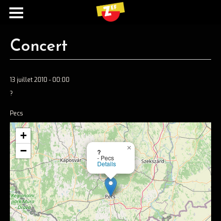
Concert
13 juillet 2010 - 00:00
?
Pecs
+
Ecouter
×
−
?
- Pecs
Spotify
Details
Apple music
Concerts
Concerts passés