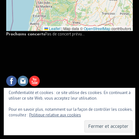
Vidéos
Discographie
Leaflet
|
Map data ©
OpenStreetMap
contributors
Musiciens
Pas de concert prévu...
Prochains concerts
Photos
Contact
Confidentialité et cookies : ce site utilise des cookies. En continuant à
utiliser ce site Web, vous acceptez leur utilisation.
fiif
Pour en savoir plus, notamment sur la façon de contrôler les cookies,
consultez :
Politique relative aux cookies