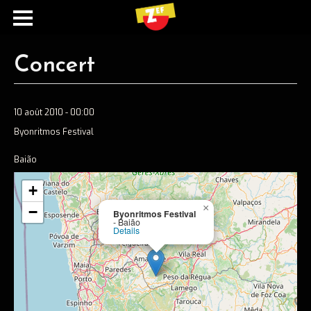
Concert
10 août 2010 - 00:00
Byonritmos Festival
Baião
+
Ecouter
×
−
Byonritmos Festival
- Baião
Spotify
Details
Apple music
Concerts
Concerts passés