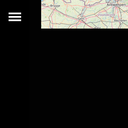
Concerts passés
Vidéos
Discographie
Musiciens
Photos
Contact