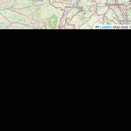
Leaflet
|
Map data 