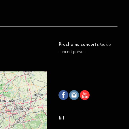
Pas de
Prochains concerts
concert prévu...
fiif