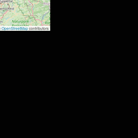
©
OpenStreetMap
contributors