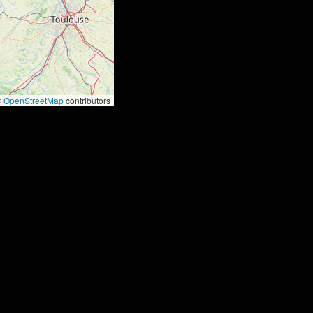
©
OpenStreetMap
contributors