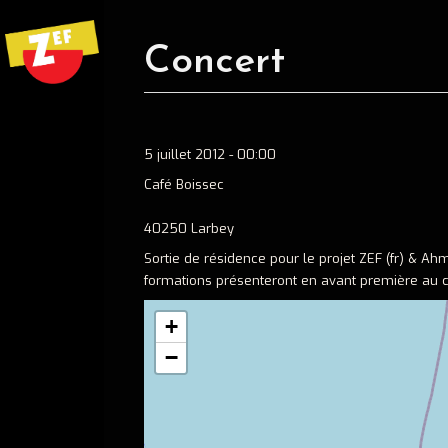
Concert
5 juillet 2012 - 00:00
Café Boissec
40250 Larbey
Sortie de résidence pour le projet ZEF (fr) & Ahm
formations présenteront en avant première au caf
+
Ecouter
−
Spotify
Apple music
Concerts