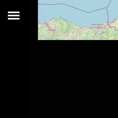
Concerts passés
Vidéos
Discographie
Musiciens
Photos
Contact