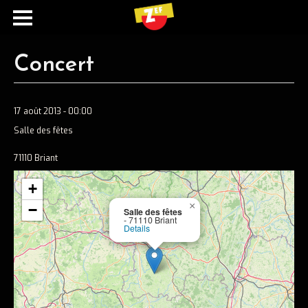
Concert
17 août 2013 - 00:00
Salle des fêtes
71110 Briant
+
Ecouter
×
−
Salle des fêtes
- 71110 Briant
Spotify
Details
Apple music
Concerts
Concerts passés