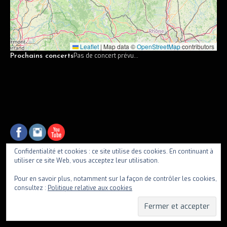
Vidéos
Discographie
Leaflet
|
Map data ©
OpenStreetMap
contributors
Musiciens
Pas de concert prévu...
Prochains concerts
Photos
Contact
Confidentialité et cookies : ce site utilise des cookies. En continuant à
utiliser ce site Web, vous acceptez leur utilisation.
fiif
Pour en savoir plus, notamment sur la façon de contrôler les cookies,
consultez :
Politique relative aux cookies