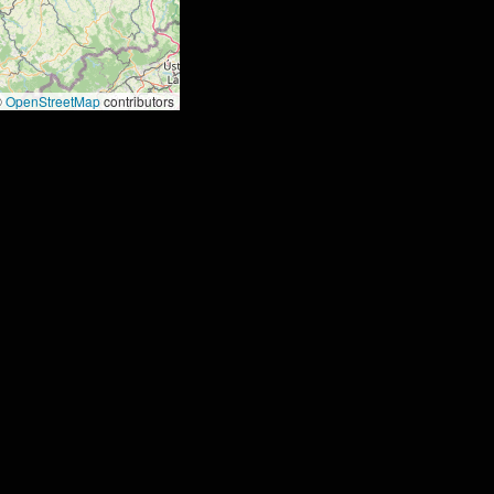
©
OpenStreetMap
contributors