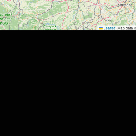
Leaflet
|
Map data 