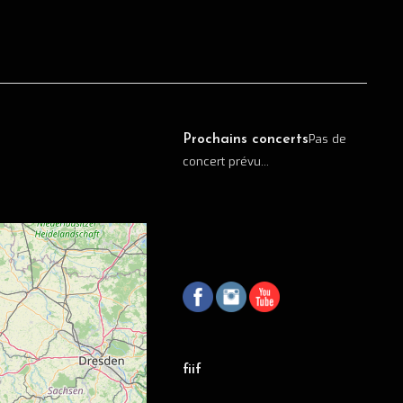
Pas de
Prochains concerts
concert prévu...
fiif