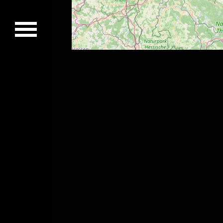
Concerts passés
Vidéos
Discographie
Musiciens
Photos
Contact