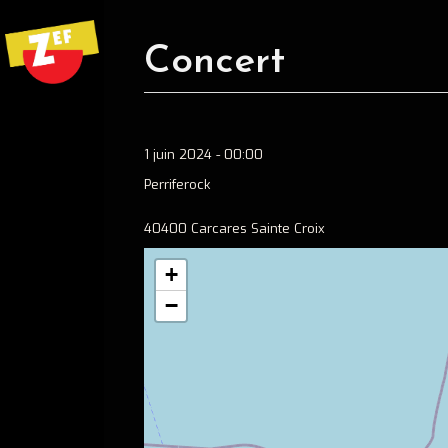
Concert
1 juin 2024 - 00:00
Perriferock
40400 Carcares Sainte Croix
+
−
Ecouter
Spotify
Apple music
Concerts