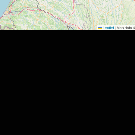
Leaflet
|
Map data 