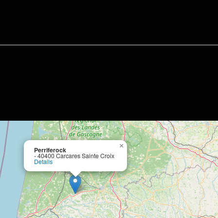
×
Perriferock
- 40400 Carcares Sainte Croix
Details