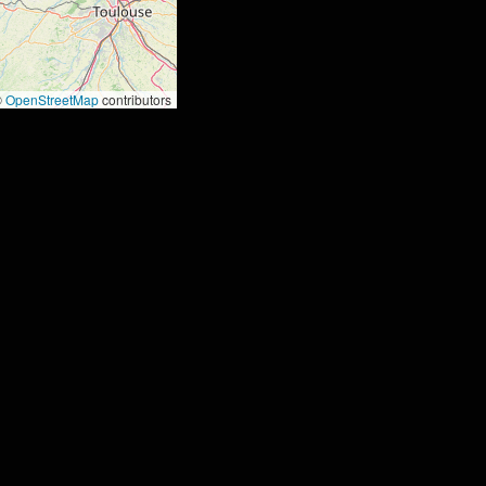
©
OpenStreetMap
contributors