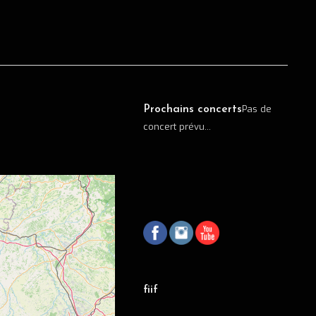
Pas de
Prochains concerts
concert prévu...
fiif