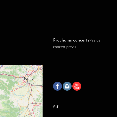
Pas de
Prochains concerts
concert prévu...
fiif