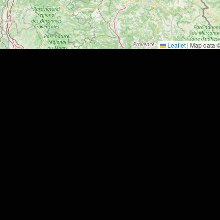
Leaflet
|
Map data 