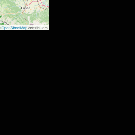
©
OpenStreetMap
contributors