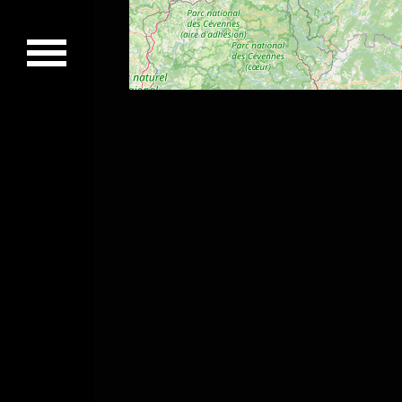
Concerts passés
Vidéos
Discographie
Musiciens
Photos
Contact