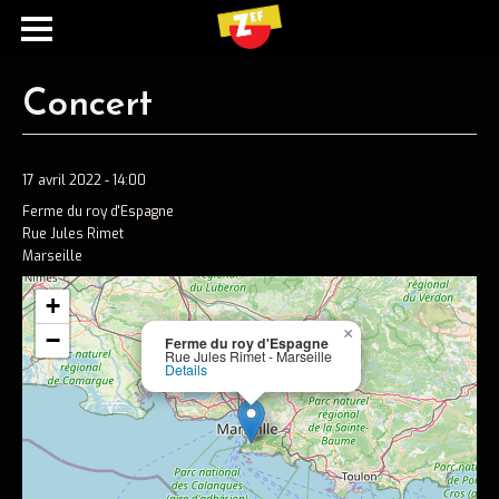
Concert
17 avril 2022 - 14:00
Ferme du roy d'Espagne
Rue Jules Rimet
Marseille
+
Ecouter
×
−
Ferme du roy d'Espagne
Rue Jules Rimet - Marseille
Spotify
Details
Apple music
Concerts
Concerts passés