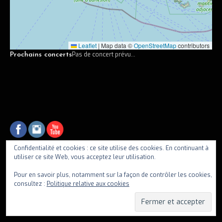
Vidéos
Discographie
Leaflet
|
Map data ©
OpenStreetMap
contributors
Musiciens
Pas de concert prévu...
Prochains concerts
Photos
Contact
Confidentialité et cookies : ce site utilise des cookies. En continuant à
utiliser ce site Web, vous acceptez leur utilisation.
fiif
Pour en savoir plus, notamment sur la façon de contrôler les cookies,
consultez :
Politique relative aux cookies