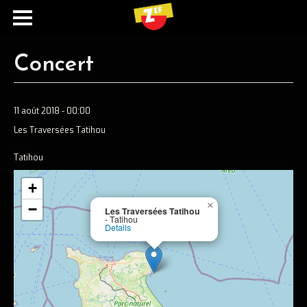
Concert
11 août 2018 - 00:00
Les Traversées Tatihou
Tatihou
+
Ecouter
×
−
Les Traversées Tatihou
- Tatihou
Spotify
Details
Apple music
Concerts
Concerts passés