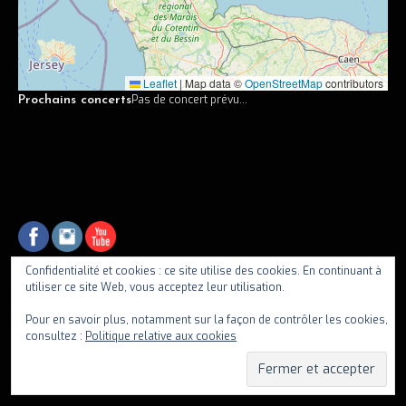
Vidéos
Discographie
Leaflet
|
Map data ©
OpenStreetMap
contributors
Musiciens
Pas de concert prévu...
Prochains concerts
Photos
Contact
Confidentialité et cookies : ce site utilise des cookies. En continuant à
utiliser ce site Web, vous acceptez leur utilisation.
fiif
Pour en savoir plus, notamment sur la façon de contrôler les cookies,
consultez :
Politique relative aux cookies