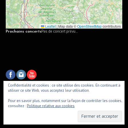
Vidéos
Discographie
Leaflet
|
Map data ©
OpenStreetMap
contributors
Musiciens
Pas de concert prévu...
Prochains concerts
Photos
Contact
Confidentialité et cookies : ce site utilise des cookies. En continuant à
utiliser ce site Web, vous acceptez leur utilisation.
fiif
Pour en savoir plus, notamment sur la façon de contrôler les cookies,
consultez :
Politique relative aux cookies