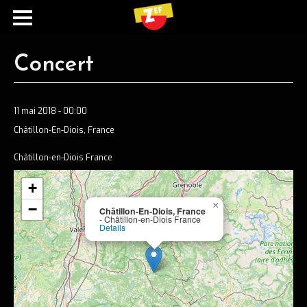
Concert
11 mai 2018 - 00:00
Châtillon-En-Diois, France
Châtillon-en-Diois France
+
Ecouter
×
−
Châtillon-En-Diois, France
- Châtillon-en-Diois France
Spotify
Details
Apple music
Concerts
Concerts passés