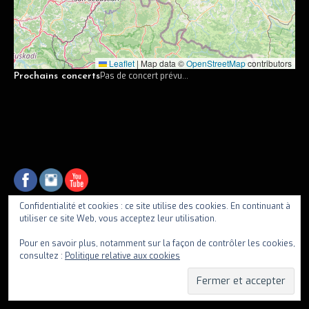
Vidéos
Discographie
Leaflet
|
Map data ©
OpenStreetMap
contributors
Musiciens
Pas de concert prévu...
Prochains concerts
Photos
Contact
Confidentialité et cookies : ce site utilise des cookies. En continuant à
utiliser ce site Web, vous acceptez leur utilisation.
fiif
Pour en savoir plus, notamment sur la façon de contrôler les cookies,
consultez :
Politique relative aux cookies