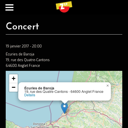
Concert
19 janvier 2017 - 20:00
Écuries de Baroja
19, rue des Quatre-Cantons
64600 Anglet France
+
Ecouter
×
−
Écuries de Baroja
19, rue des Quatre-Cantons - 64600 Anglet France
Spotify
Details
Apple music
Concerts
Concerts passés