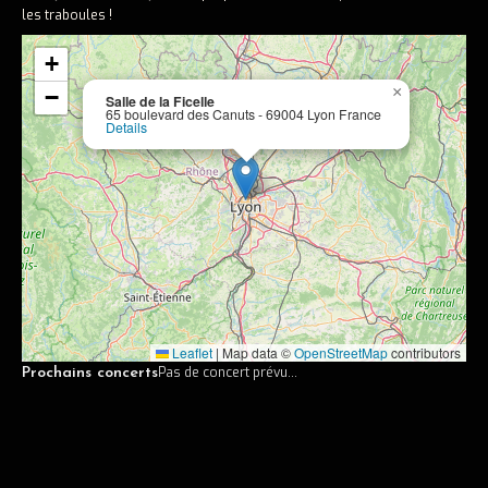
Apple music
les traboules !
Concerts
+
×
−
Concerts passés
Salle de la Ficelle
65 boulevard des Canuts - 69004 Lyon France
Details
Vidéos
Discographie
Musiciens
Photos
Contact
Leaflet
|
Map data ©
OpenStreetMap
contributors
Pas de concert prévu...
Prochains concerts