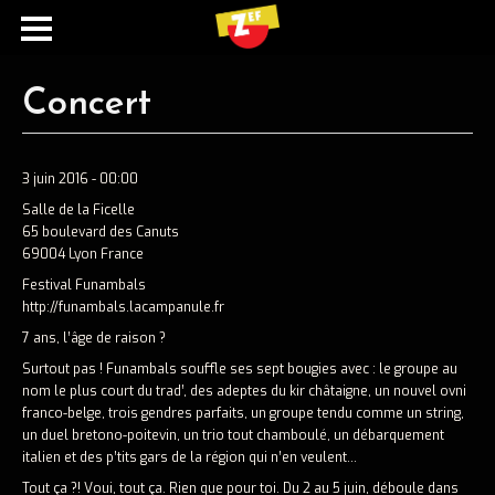
Concert
3 juin 2016 - 00:00
Salle de la Ficelle
65 boulevard des Canuts
69004 Lyon France
Festival Funambals
http://funambals.lacampanule.fr
7 ans, l’âge de raison ?
Surtout pas ! Funambals souffle ses sept bougies avec : le groupe au
nom le plus court du trad’, des adeptes du kir châtaigne, un nouvel ovni
franco-belge, trois gendres parfaits, un groupe tendu comme un string,
Ecouter
un duel bretono-poitevin, un trio tout chamboulé, un débarquement
italien et des p’tits gars de la région qui n’en veulent…
Spotify
Tout ça ?! Voui, tout ça. Rien que pour toi. Du 2 au 5 juin, déboule dans