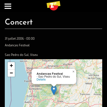
Concert
31 juillet 2006 - 00:00
Andancas Festival
Sao Pedro do Sul, Viseu
+
Ecouter
×
−
Andancas Festival
- Sao Pedro do Sul, Viseu
Spotify
Details
Apple music
Concerts
Concerts passés