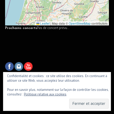
Vidéos
Discographie
Leaflet
|
Map data ©
OpenStreetMap
contributors
Musiciens
Pas de concert prévu...
Prochains concerts
Photos
Contact
Confidentialité et cookies : ce site utilise des cookies. En continuant à
utiliser ce site Web, vous acceptez leur utilisation.
fiif
Pour en savoir plus, notamment sur la façon de contrôler les cookies,
consultez :
Politique relative aux cookies