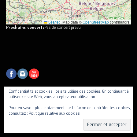
Vidéos
Discographie
Leaflet
|
Map data ©
OpenStreetMap
contributors
Pas de concert prévu...
Prochains concerts
Musiciens
Photos
Contact
Confidentialité et cookies : ce site utilise des cookies. En continuant à
utiliser ce site Web, vous acceptez leur utilisation.
fiif
Pour en savoir plus, notamment sur la façon de contrôler les cookies,
consultez :
Politique relative aux cookies