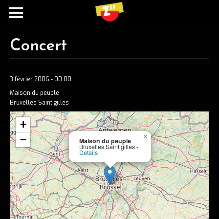
Concert
3 février 2006 - 00:00
Maison du peuple
Bruxelles Saint gilles
+
×
−
Maison du peuple
Ecouter
Bruxelles Saint gilles -
Details
Spotify
Apple music
Concerts
Concerts passés