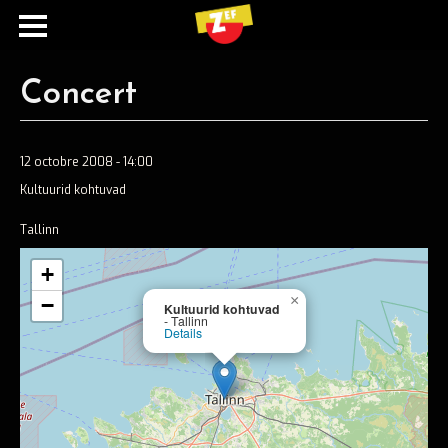
Concert
12 octobre 2008 - 14:00
Kultuurid kohtuvad
Tallinn
+
Ecouter
×
−
Kultuurid kohtuvad
- Tallinn
Spotify
Details
Apple music
Concerts
Concerts passés