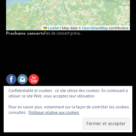
Vidéos
Discographie
Leaflet
|
Map data ©
OpenStreetMap
contributors
Musiciens
Pas de concert prévu...
Prochains concerts
Photos
Contact
Confidentialité et cookies : ce site utilise des cookies. En continuant à
utiliser ce site Web, vous acceptez leur utilisation.
fiif
Pour en savoir plus, notamment sur la façon de contrôler les cookies,
consultez :
Politique relative aux cookies